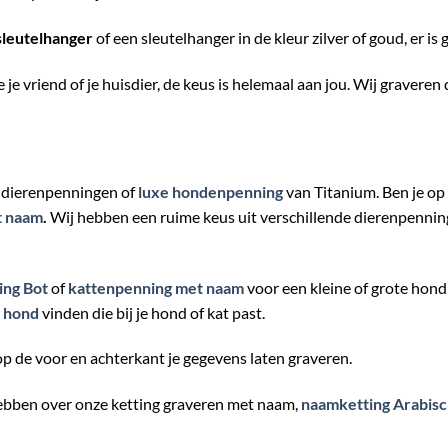
sleutelhanger
of een sleutelhanger in de kleur zilver of goud, er is
ie je vriend of je huisdier, de keus is helemaal aan jou. Wij gravere
e dierenpenningen of
luxe hondenpenning
van Titanium. Ben je o
t naam
.
Wij hebben een ruime keus uit verschillende dierenpenning
ng Bot
of
kattenpenning met naam
voor een kleine of grote hond
 hond
vinden die bij je hond of kat past.
p de voor en achterkant je gegevens laten graveren.
ebben over onze ketting graveren met naam,
naamketting Arabis