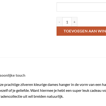
Ketting graveren - ketting met har
TOEVOEGEN AAN WI
soonlijke touch
 deze prachtige zilveren kleurige dames hanger in de vorm van een h
ezelf of je geliefde. Want hiermee je hebt een super leuk cadeau v
adencollectie uit wil breiden natuurlijk.