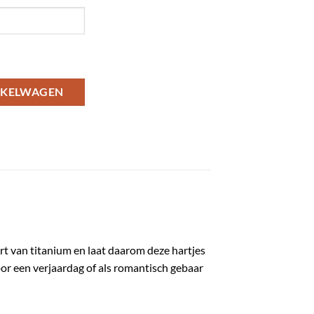
tje aantal
NKELWAGEN
art van titanium en laat daarom deze hartjes
oor een verjaardag of als romantisch gebaar