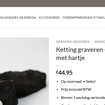
TELHANGERS GRAVEREN
ACCESSOIRES
DIERENPENNINGEN TITANI
SIERADEN GRAVEREN
/
SIERA
Ketting graveren 
Toevoegen
met hartje
aan
verlanglijst
44.95
€
Op voorraad ⇒ Select
Prijs inclusief BTW
Binnen 1 werkdag verzond