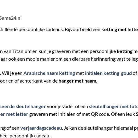
 Sama24.nl
schillende persoonlijke cadeaus. Bijvoorbeeld een
ketting met lette
jn van Titanium en kun je graveren met een persoonlijke
ketting 
 Maar ook een mooie manier om een dierbare herinnering vast te leg
 Wil je een
Arabische naam ketting
met
initialen ketting goud
of
voor en of achterkant van de
hanger met naam
.
seerde sleutelhanger
voor je vader of een
sleutelhanger met fot
ver met letter
graveren met initialen of met QR code. Of een leuk
ing of een
verjaardagscadeau
. Je kan de sleutelhanger helemaal 
 heel persoonlijk cadeau.