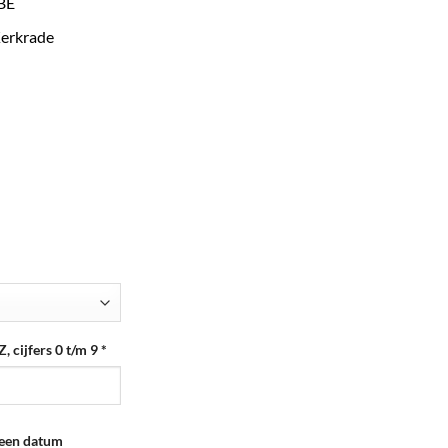
 BE
Kerkrade
, cijfers 0 t/m 9
*
n een datum