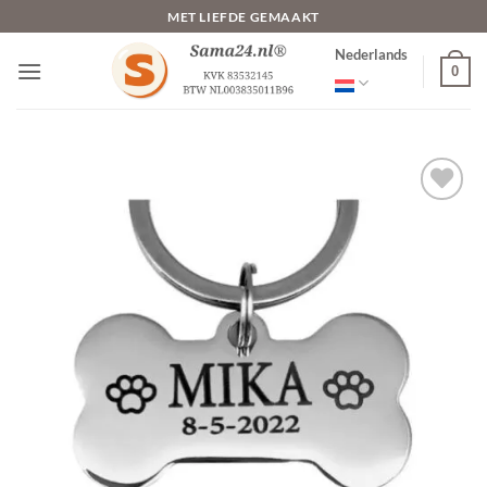
Ga
MET LIEFDE GEMAAKT
naar
Nederlands
inhoud
0
Toevoegen
aan
verlanglijst