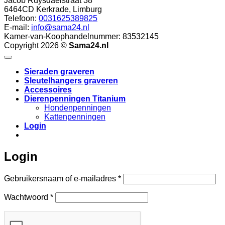
Jacob Ruysdaelstraat 38
6464CD
Kerkrade
,
Limburg
Telefoon:
0031625389825
E-mail:
info@sama24.nl
Kamer-van-Koophandelnummer: 83532145
Copyright 2026 ©
Sama24.nl
Sieraden graveren
Sleutelhangers graveren
Accessoires
Dierenpenningen Titanium
Hondenpenningen
Kattenpenningen
Login
10
/
10
(13 beoordel
Login
Vereist
Gebruikersnaam of e-mailadres
*
Vereist
Wachtwoord
*