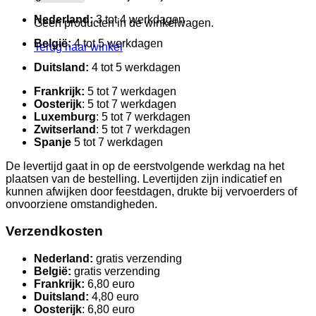
Nederland:
3 tot 4 werkdagen
Geen producten in de winkelwagen.
België:
4 tot 5 werkdagen
Terug naar winkel
Duitsland:
4 tot 5 werkdagen
Frankrijk:
5 tot 7 werkdagen
Oosterijk
: 5 tot 7 werkdagen
Luxemburg
: 5 tot 7 werkdagen
Zwitserland
: 5 tot 7 werkdagen
Spanje
5 tot 7 werkdagen
De levertijd gaat in op de eerstvolgende werkdag na het
plaatsen van de bestelling. Levertijden zijn indicatief en
kunnen afwijken door feestdagen, drukte bij vervoerders of
onvoorziene omstandigheden.
Verzendkosten
Nederland:
gratis verzending
België:
gratis verzending
Frankrijk:
6,80 euro
Duitsland:
4,80 euro
Oosterijk
: 6,80 euro