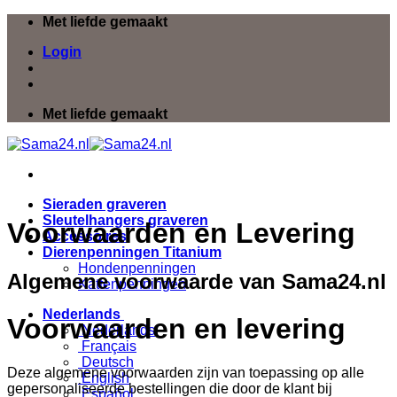
Ga
Met liefde gemaakt
naar
Login
inhoud
Met liefde gemaakt
Sieraden graveren
Sleutelhangers graveren
Voorwaarden en Levering
Accessoires
Dierenpenningen Titanium
Hondenpenningen
Algemene voorwaarde van Sama24.nl
Kattenpenningen
Nederlands
Voorwaarden en levering
Nederlands
Français
Deutsch
Deze algemene voorwaarden zijn van toepassing op alle
English
gepersonaliseerde bestellingen die door de klant bij
Español