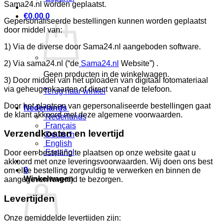
Sama24.nl worden geplaatst.
€
0.00
0
Gepersonaliseerde bestellingen kunnen worden geplaatst
door middel van:
1) Via de diverse door Sama24.nl aangeboden software.
2) Via sama24.nl (“de
Sama24.nl
Website”) .
Geen producten in de winkelwagen.
3) Door middel van het uploaden van digitaal fotomateriaal
via geheugenkaarten of direct vanaf de telefoon.
Terug naar winkel
Door het plaatsen van gepersonaliseerde bestellingen gaat
Nederlands
de klant akkoord met deze algemene voorwaarden.
Nederlands
Français
Verzendkosten en levertijd
Deutsch
English
Español
Door een bestelling te plaatsen op onze website gaat u
akkoord met onze leveringsvoorwaarden. Wij doen ons best
0
om elke bestelling zorgvuldig te verwerken en binnen de
Winkelwagen
aangegeven levertijd te bezorgen.
Levertijden
Onze gemiddelde levertijden zijn: