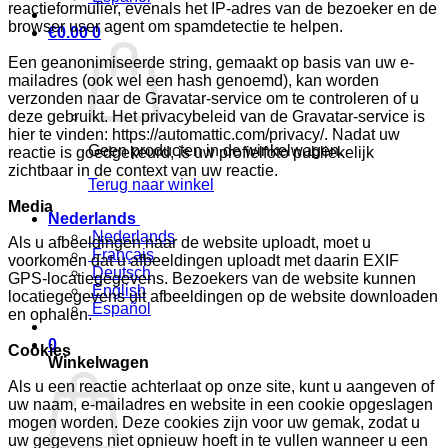
reactieformulier, evenals het IP-adres van de bezoeker en de
browser user agent om spamdetectie te helpen.
€
0.00
0
Een geanonimiseerde string, gemaakt op basis van uw e-
mailadres (ook wel een hash genoemd), kan worden
verzonden naar de Gravatar-service om te controleren of u
deze gebruikt. Het privacybeleid van de Gravatar-service is
hier te vinden: https://automattic.com/privacy/. Nadat uw
Geen producten in de winkelwagen.
reactie is goedgekeurd, is uw profielfoto publiekelijk
zichtbaar in de context van uw reactie.
Terug naar winkel
Media
Nederlands
Nederlands
Als u afbeeldingen naar de website uploadt, moet u
Français
voorkomen dat u afbeeldingen uploadt met daarin EXIF
Deutsch
GPS-locatiegegevens. Bezoekers van de website kunnen
English
locatiegegevens uit afbeeldingen op de website downloaden
Español
en ophalen.
0
Cookies
Winkelwagen
Als u een reactie achterlaat op onze site, kunt u aangeven of
uw naam, e-mailadres en website in een cookie opgeslagen
mogen worden. Deze cookies zijn voor uw gemak, zodat u
uw gegevens niet opnieuw hoeft in te vullen wanneer u een