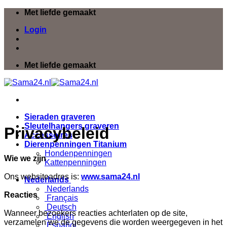
Ga
Met liefde gemaakt
naar
Login
inhoud
Met liefde gemaakt
Sieraden graveren
Sleutelhangers graveren
Privacybeleid
Accessoires
Dierenpenningen Titanium
Hondenpenningen
Wie we zijn
Kattenpenningen
Ons websiteadres is:
www.sama24.nl
Nederlands
Nederlands
Reacties
Français
Deutsch
Wanneer bezoekers reacties achterlaten op de site,
English
verzamelen we de gegevens die worden weergegeven in het
Español