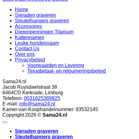
Home
Sieraden graveren
Sleutelhangers graveren
Accessoires
Dierenpenningen Titanium
Kattennamen
Leuke hondennaam
Contact Us
Over ons
Privacybeleid
Voorwaarden en Levering
Terugbetaal- en retourneringsbeleid
Sama24.nl
Jacob Ruysdaelstraat 38
6464CD
Kerkrade
,
Limburg
Telefoon:
0031625389825
E-mail:
info@sama24.nl
Kamer-van-Koophandelnummer: 83532145
10
/
10
(13 beoordel
Copyright 2026 ©
Sama24.nl
Sieraden graveren
Sleutelhangers graveren