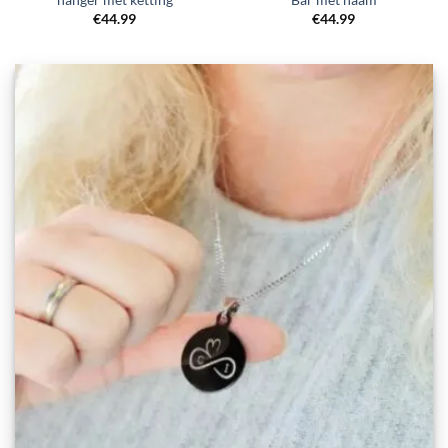
hanger met ketting
Bar met naam
€
44.99
€
44.99