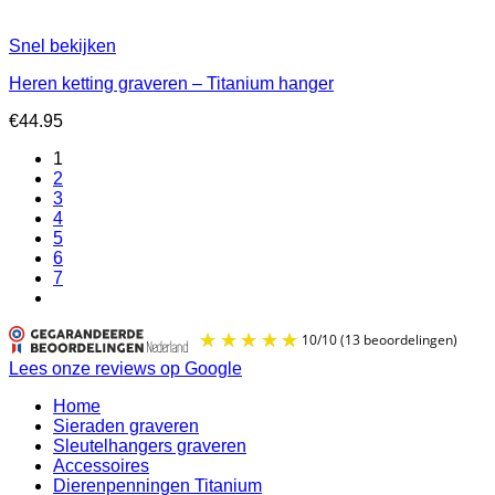
Snel bekijken
Heren ketting graveren – Titanium hanger
€
44.95
1
2
3
4
5
6
7
Lees onze reviews op Google
Home
Sieraden graveren
Sleutelhangers graveren
Accessoires
Dierenpenningen Titanium