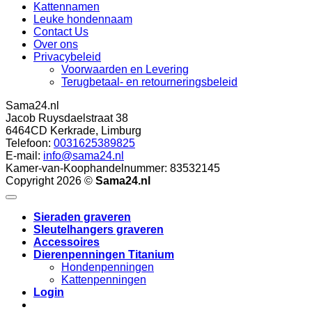
Kattennamen
Leuke hondennaam
Contact Us
Over ons
Privacybeleid
Voorwaarden en Levering
Terugbetaal- en retourneringsbeleid
Sama24.nl
Jacob Ruysdaelstraat 38
6464CD
Kerkrade
,
Limburg
Telefoon:
0031625389825
E-mail:
info@sama24.nl
Kamer-van-Koophandelnummer: 83532145
Copyright 2026 ©
Sama24.nl
10
/
10
(13 beoordel
Sieraden graveren
Sleutelhangers graveren
Accessoires
Dierenpenningen Titanium
Hondenpenningen
Kattenpenningen
Login