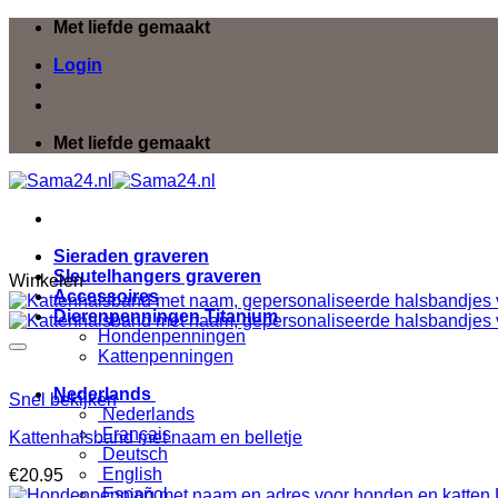
Ga
Met liefde gemaakt
naar
Login
inhoud
Met liefde gemaakt
Sieraden graveren
Sleutelhangers graveren
Winkelen
Accessoires
Dierenpenningen Titanium
Hondenpenningen
Kattenpenningen
Nederlands
Snel bekijken
Nederlands
Français
Kattenhalsband met naam en belletje
Deutsch
English
€
20.95
Español