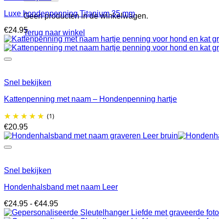
Luxe hondenpenning Titanium 35 mm
Geen producten in de winkelwagen.
€
24.95
Terug naar winkel
Snel bekijken
Kattenpenning met naam – Hondenpenning hartje
(1)
€
20.95
Snel bekijken
Hondenhalsband met naam Leer
Prijsklasse:
€
24.95
-
€
44.95
€24.95