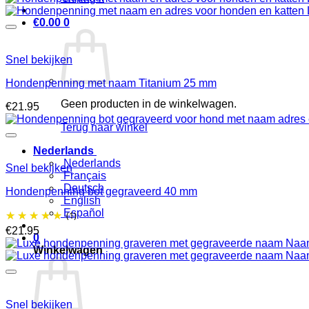
€
0.00
0
Snel bekijken
Hondenpenning met naam Titanium 25 mm
Geen producten in de winkelwagen.
€
21.95
Terug naar winkel
Nederlands
Nederlands
Snel bekijken
Français
Deutsch
Hondenpenning bot gegraveerd 40 mm
English
Español
(1)
€
21.95
0
Winkelwagen
Snel bekijken