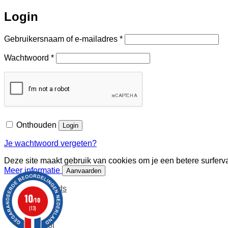
Login
Vereist
Gebruikersnaam of e-mailadres
*
Vereist
Wachtwoord
*
Onthouden
Login
Je wachtwoord vergeten?
Deze site maakt gebruik van cookies om je een betere surferva
Meer informatie
Aanvaarden
Nederlands
10
Français
/10
Deutsch
(13)
English
Español