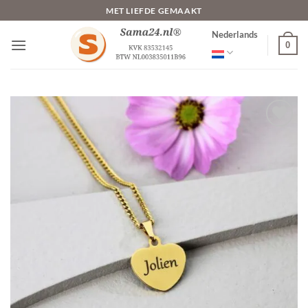
Ga
MET LIEFDE GEMAAKT
naar
Nederlands
inhoud
0
Toevoegen
aan
verlanglijst