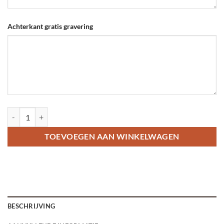
Achterkant gratis gravering
Kattenpenning met naam - Hondenpenning hartje aantal
TOEVOEGEN AAN WINKELWAGEN
BESCHRIJVING