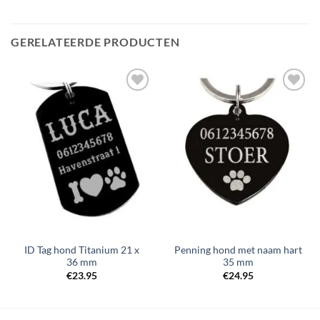
GERELATEERDE PRODUCTEN
Toevoegen
Toevoegen
aan
aan
verlanglijst
verlanglijst
ID Tag hond Titanium 21 x
Penning hond met naam hart
36 mm
35 mm
€
23.95
€
24.95