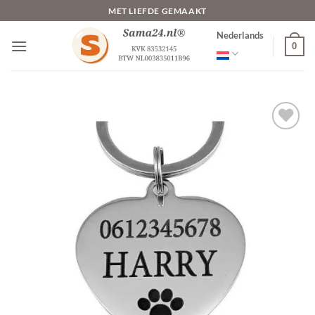
Ga
MET LIEFDE GEMAAKT
naar
Nederlands
inhoud
0
Toevoegen
aan
verlanglijst