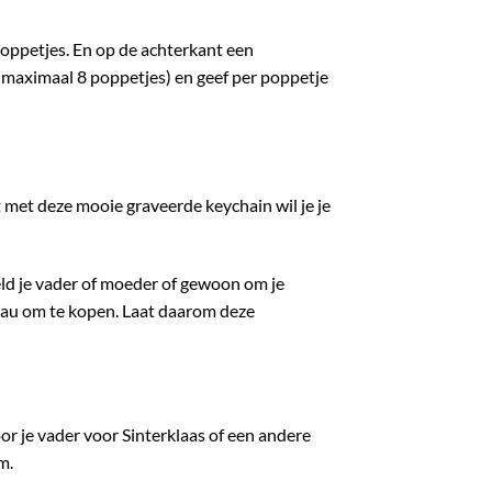
poppetjes. En op de achterkant een
 (maximaal 8 poppetjes) en geef per poppetje
nt met deze mooie graveerde keychain wil je je
eld je vader of moeder of gewoon om je
adeau om te kopen. Laat daarom deze
or je vader voor Sinterklaas of een andere
m.