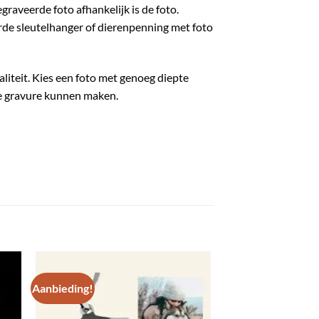
raveerde foto afhankelijk is de foto.
erde sleutelhanger of dierenpenning met foto
aliteit. Kies een foto met genoeg diepte
jke gravure kunnen maken.
Aanbieding!
gen
Toevoegen
aan
ijst
verlanglijst