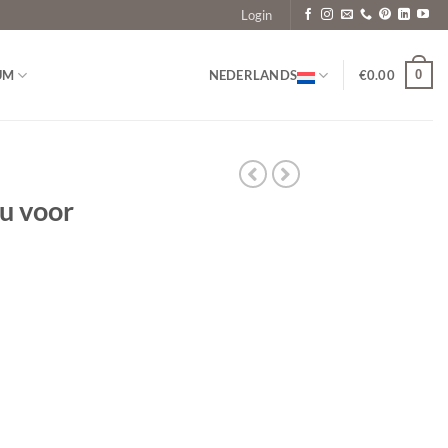
Login
0
UM
NEDERLANDS
€
0.00
au voor