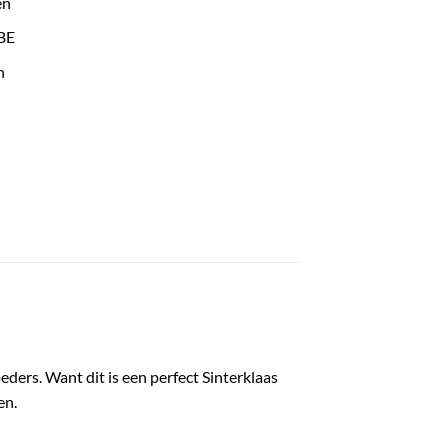
en
 BE
n
ders. Want dit is een perfect Sinterklaas
en.