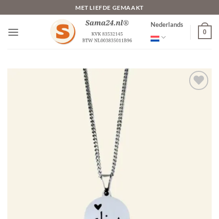
Ga
MET LIEFDE GEMAAKT
naar
Nederlands
inhoud
0
Toevoegen
aan
verlanglijst