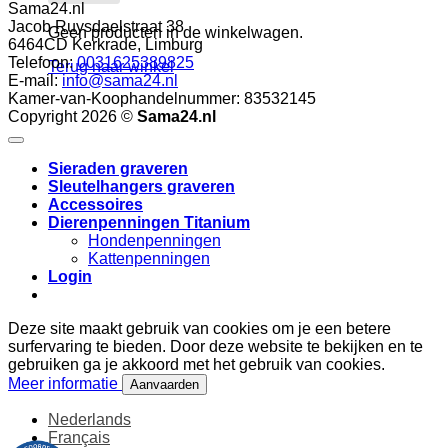
Sama24.nl
Jacob Ruysdaelstraat 38
Geen producten in de winkelwagen.
6464CD
Kerkrade
,
Limburg
Telefoon:
0031625389825
Terug naar winkel
E-mail:
info@sama24.nl
Kamer-van-Koophandelnummer: 83532145
Copyright 2026 ©
Sama24.nl
Sieraden graveren
Sleutelhangers graveren
Accessoires
Dierenpenningen Titanium
Hondenpenningen
Kattenpenningen
Login
Deze site maakt gebruik van cookies om je een betere
surfervaring te bieden. Door deze website te bekijken en te
gebruiken ga je akkoord met het gebruik van cookies.
Meer informatie
Aanvaarden
Nederlands
Français