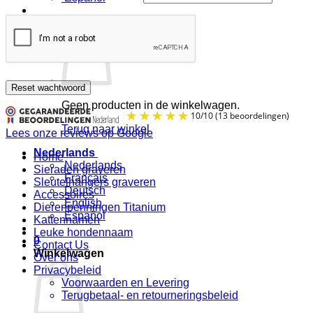
€
0.00
0
Reset wachtwoord
Geen producten in de winkelwagen.
Terug naar winkel
Lees onze reviews op Google
Nederlands
Home
Nederlands
Sieraden graveren
Français
Sleutelhangers graveren
10
/
10
(13 beoordel
Deutsch
Accessoires
English
Dierenpenningen Titanium
Español
Kattennamen
Leuke hondennaam
0
Contact Us
Winkelwagen
Over ons
Privacybeleid
Voorwaarden en Levering
Terugbetaal- en retourneringsbeleid