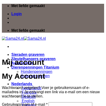
Ga
Met liefde gemaakt
naar
Login
inhoud
Met liefde gemaakt
Sieraden graveren
Sleutelhangers graveren
Mij account
Accessoires
Dierenpenningen Titanium
Hondenpenningen
My Account
Kattenpenningen
Nederlands
Wachtwoord vergeten? Voer je gebruikersnaam of e-
Nederlands
mailadres in. Je ontvangt een link via e-mail om een nieuw
Français
wachtwoord in te stellen.
Deutsch
English
Vereist
Gebruikersnaam of e-mail
*
Español