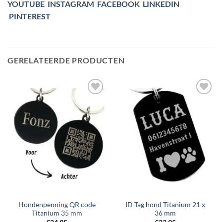
YOUTUBE
INSTAGRAM
FACEBOOK
LINKEDIN
PINTEREST
GERELATEERDE PRODUCTEN
Toevoegen
Toevoegen
aan
aan
verlanglijst
verlanglijst
Hondenpenning QR code
ID Tag hond Titanium 21 x
Titanium 35 mm
36 mm