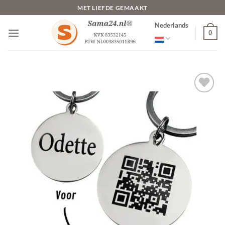
Ga
MET LIEFDE GEMAAKT
naar
Nederlands
inhoud
0
Toevoegen
aan
verlanglijst