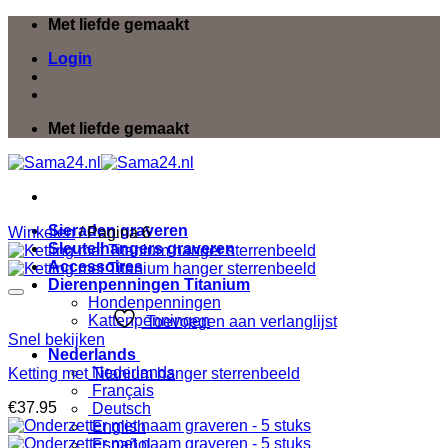
Ga
Met liefde gemaakt
naar
Login
inhoud
Met liefde gemaakt
Sieraden graveren
Winkelen
/
Pagina 6
Sleutelhangers graveren
Accessoires
Dierenpenningen Titanium
Hondenpenningen
Kattenpenningen
Toevoegen aan verlanglijst
Snel bekijken
Nederlands
Nederlands
Ketting met Titanium hanger sterrenbeeld
Français
€
37.95
Deutsch
English
Español