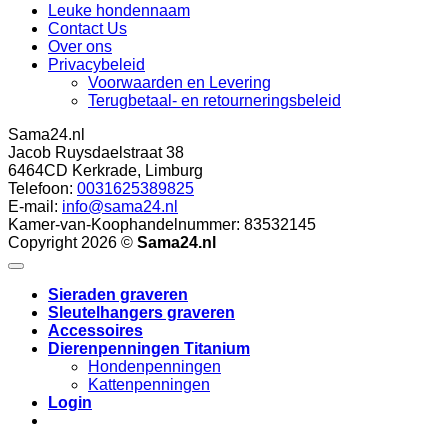
Leuke hondennaam
Contact Us
Over ons
Privacybeleid
Voorwaarden en Levering
Terugbetaal- en retourneringsbeleid
Sama24.nl
Jacob Ruysdaelstraat 38
6464CD
Kerkrade
,
Limburg
Telefoon:
0031625389825
E-mail:
info@sama24.nl
Kamer-van-Koophandelnummer: 83532145
Copyright 2026 ©
Sama24.nl
10
/
10
(13 beoordel
Sieraden graveren
Sleutelhangers graveren
Accessoires
Dierenpenningen Titanium
Hondenpenningen
Kattenpenningen
Login