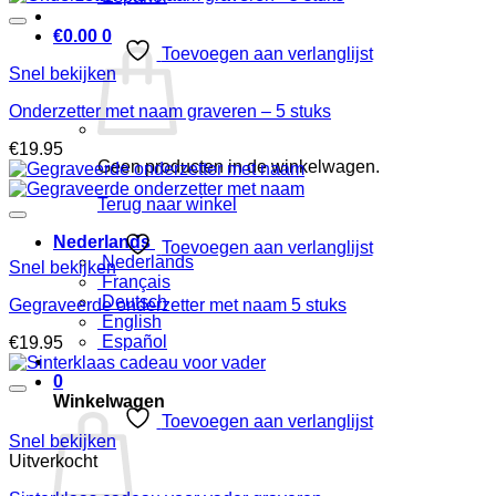
€
0.00
0
Toevoegen aan verlanglijst
Snel bekijken
Onderzetter met naam graveren – 5 stuks
€
19.95
Geen producten in de winkelwagen.
Terug naar winkel
Nederlands
Toevoegen aan verlanglijst
Nederlands
Snel bekijken
Français
Deutsch
Gegraveerde onderzetter met naam 5 stuks
English
Español
€
19.95
0
Winkelwagen
Toevoegen aan verlanglijst
Snel bekijken
Uitverkocht