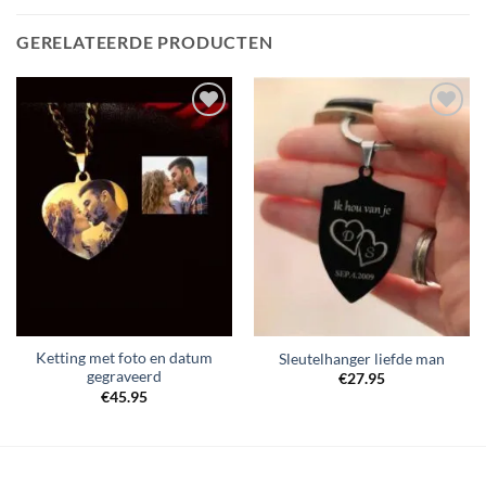
GERELATEERDE PRODUCTEN
Toevoegen
Toevoegen
aan
aan
verlanglijst
verlanglijst
Ketting met foto en datum
Sleutelhanger liefde man
gegraveerd
€
27.95
€
45.95