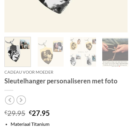
CADEAU VOOR MOEDER
Sleutelhanger personaliseren met foto
Oorspronkelijke
Huidige
29.95
27.95
€
€
prijs
prijs
Materiaal Titanium
was:
is: