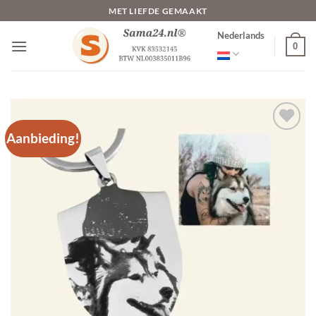
Ga
MET LIEFDE GEMAAKT
naar
Nederlands
inhoud
0
Aanbieding!
Toevoegen
aan
verlanglijst