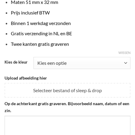
€29.95.
€27.95.
Maten 51 mm x 32 mm
Prijs inclusief BTW
Binnen 1 werkdag verzonden
Gratis verzending in NL en BE
Twee kanten gratis graveren
WISSEN
Kies de kleur
Upload afbeelding hier
Selecteer bestand of sleep & drop
Op de achterkant gratis graveren. Bijvoorbeeld naam, datum of een
zin.