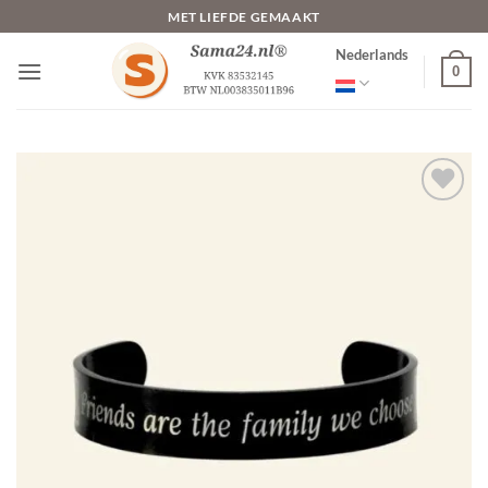
Ga
MET LIEFDE GEMAAKT
naar
Nederlands
inhoud
0
Toevoegen
aan
verlanglijst