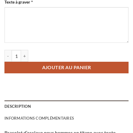
Texte à graver
*
quantité de Bracelet d'esclave pour hommes en titane avec texte
AJOUTER AU PANIER
DESCRIPTION
INFORMATIONS COMPLÉMENTAIRES
Bracelet d’esclave pour hommes en titane avec texte