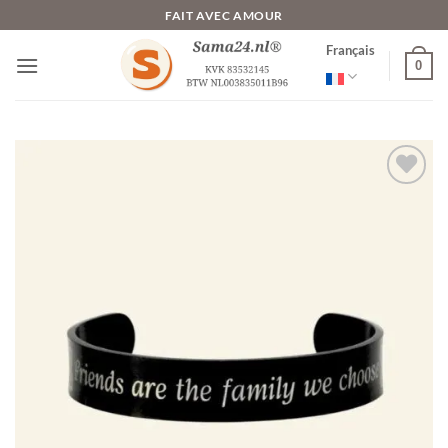
Passer
FAIT AVEC AMOUR
au
Français
contenu
0
Ajouter
à la liste
de
souhaits