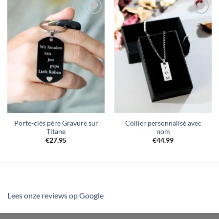
Ajouter
Ajouter
à la liste
à la liste
de
de
souhaits
souhaits
Porte-clés père Gravure sur
Collier personnalisé avec
Titane
nom
€
27.95
€
44.99
Lees onze reviews op Google