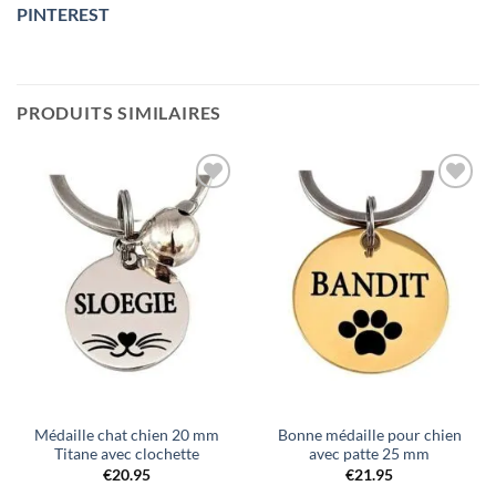
PINTEREST
PRODUITS SIMILAIRES
Ajouter
Ajouter
à la liste
à la liste
de
de
souhaits
souhaits
Médaille chat chien 20 mm
Bonne médaille pour chien
Titane avec clochette
avec patte 25 mm
€
20.95
€
21.95