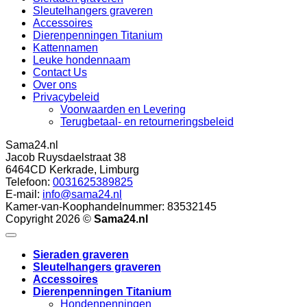
Sleutelhangers graveren
Accessoires
Dierenpenningen Titanium
Kattennamen
Leuke hondennaam
Contact Us
Over ons
Privacybeleid
Voorwaarden en Levering
Terugbetaal- en retourneringsbeleid
Sama24.nl
Jacob Ruysdaelstraat 38
6464CD
Kerkrade
,
Limburg
Telefoon:
0031625389825
E-mail:
info@sama24.nl
10
/
10
(13 beoordel
Kamer-van-Koophandelnummer: 83532145
Copyright 2026 ©
Sama24.nl
Sieraden graveren
Sleutelhangers graveren
Accessoires
Dierenpenningen Titanium
Hondenpenningen