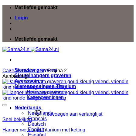
Ga
Met liefde gemaakt
naar
Login
inhoud
Met liefde gemaakt
Sieraden graveren
Cadeau voor vader
/
Pagina 2
Sleutelhangers graveren
Aanbieding!
Accessoires
Dierenpenningen Titanium
Hondenpenningen
Kattenpenningen
Nederlands
Nederlands
Toevoegen aan verlanglijst
Français
Snel bekijken
Deutsch
English
Hanger met naam Titanium met ketting
Español