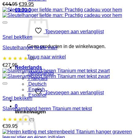
Oorspronkelijke
Huidige
€
44.95
€
39.95
prijs
prijs
€
0.00
0
was:
is:
€44.95.
€39.95.
Toevoegen aan verlanglijst
Snel bekijken
Geen producten in de winkelwagen.
Sleutelhanger liefde man
Terug naar winkel
(2)
€
27.95
Nederlands
Nederlands
Français
Deutsch
English
Toevoegen aan verlanglijst
Español
Snel bekijken
0
Slavenarmband heren Titanium met tekst
Winkelwagen
(1)
€
39.95