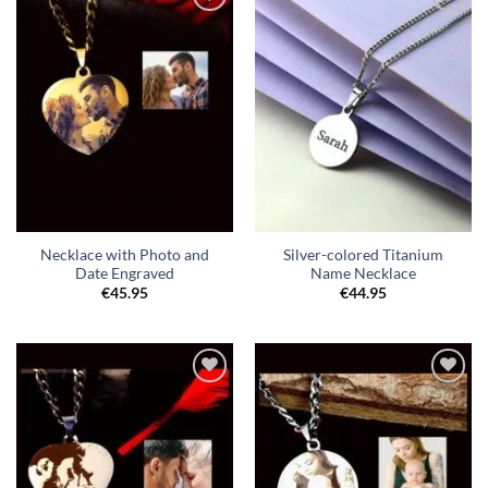
Toevoegen
Toevoegen
aan
aan
verlanglijst
verlanglijst
Necklace with Photo and
Silver-colored Titanium
Date Engraved
Name Necklace
€
45.95
€
44.95
Toevoegen
Toevoegen
aan
aan
verlanglijst
verlanglijst