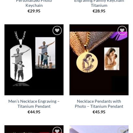
Personalized Photo
Engraving Family Keychain
Keychain
Titanium
€
29.95
€
28.95
Toevoegen
Toevoegen
aan
aan
verlanglijst
verlanglijst
Men’s Necklace Engraving –
Necklace Pendants with
Titanium Pendant
Photo – Titanium Pendant
€
44.95
€
45.95