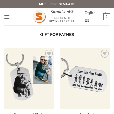
Skip
MET LIEFDE GEMAAKT
to
English
content
0
GIFT FOR FATHER
Toevoegen
Toevoegen
aan
aan
verlanglijst
verlanglijst