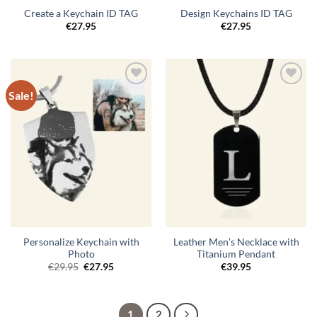
Create a Keychain ID TAG
Design Keychains ID TAG
€
27.95
€
27.95
Sale!
Toevoegen
Toevoegen
aan
aan
verlanglijst
verlanglijst
Personalize Keychain with
Leather Men’s Necklace with
Photo
Titanium Pendant
Original
Current
€
29.95
€
27.95
€
39.95
price
price
was:
is:
€29.95.
€27.95.
1
2