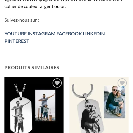
collier de couleur argent ou or.
Suivez-nous sur :
YOUTUBE
INSTAGRAM
FACEBOOK
LINKEDIN
PINTEREST
PRODUITS SIMILAIRES
Ajouter
Ajouter
à la liste
à la liste
de
de
souhaits
souhaits