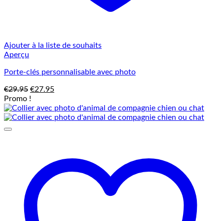
Ajouter à la liste de souhaits
Aperçu
Porte-clés personnalisable avec photo
Le
Le
€
29.95
€
27.95
prix
prix
Promo !
initial
actuel
était :
est :
€29.95.
€27.95.