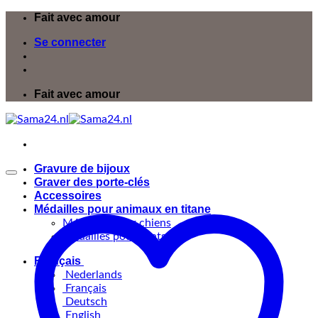
Passer
Fait avec amour
au
Se connecter
contenu
Fait avec amour
Gravure de bijoux
Graver des porte-clés
Accessoires
Médailles pour animaux en titane
Médailles pour chiens
Médailles pour chats
Français
Nederlands
Français
Deutsch
English