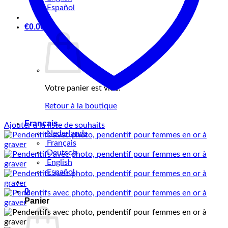
Español
€
0.00
0
Votre panier est vide.
Retour à la boutique
Français
Ajouter à la liste de souhaits
Nederlands
Français
Deutsch
English
Español
0
Panier