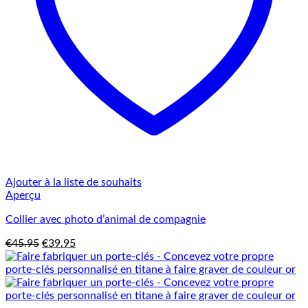
Ajouter à la liste de souhaits
Aperçu
Collier avec photo d’animal de compagnie
Le
Le
€
45.95
€
39.95
prix
prix
initial
actuel
était :
est :
€45.95.
€39.95.