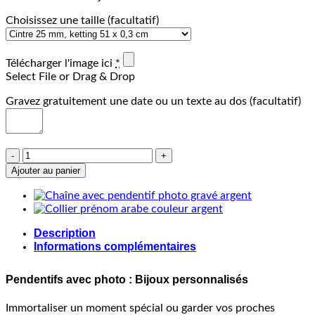
Choisissez une taille
(facultatif)
Télécharger l'image ici
*
Select File or Drag & Drop
Gravez gratuitement une date ou un texte au dos
(facultatif)
quantité
de
Ajouter au panier
Pendentifs
avec
photo
-
Description
Pendentif
Informations complémentaires
en
titane
Pendentifs avec photo : Bijoux personnalisés
Immortaliser un moment spécial ou garder vos proches