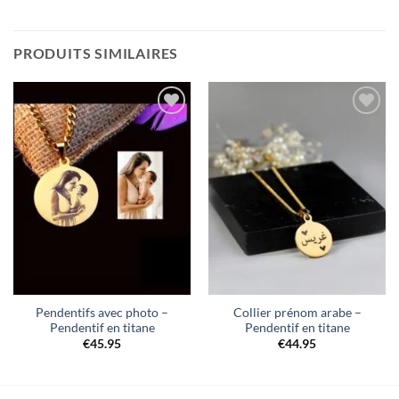
PRODUITS SIMILAIRES
Ajouter
Ajouter
à la liste
à la liste
de
de
souhaits
souhaits
Pendentifs avec photo –
Collier prénom arabe –
Pendentif en titane
Pendentif en titane
€
45.95
€
44.95