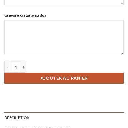
Gravure gratuite au dos
quantité de Médaille pour chien avec nom Titane 25 mm
AJOUTER AU PANIER
DESCRIPTION