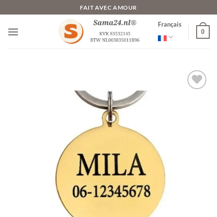
Passer
FAIT AVEC AMOUR
au
Français
contenu
0
Ajouter
à la liste
de
souhaits