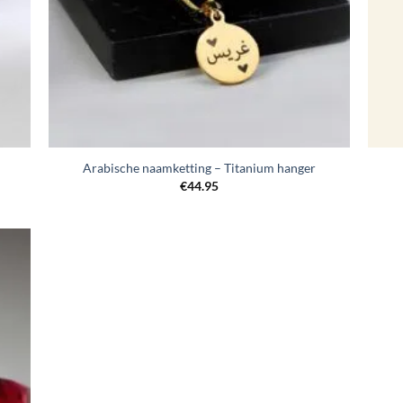
Arabische naamketting – Titanium hanger
€
44.95
egen
n
lijst