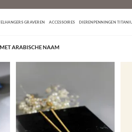
TELHANGERS GRAVEREN
ACCESSOIRES
DIERENPENNINGEN TITANI
 MET ARABISCHE NAAM
egen
Toevoegen
n
aan
lijst
verlanglijst