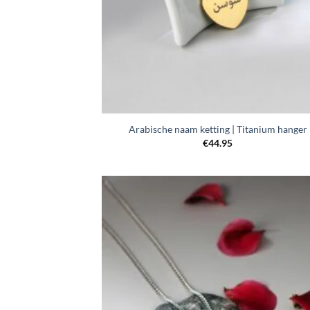
Arabische naam ketting | Titanium hanger
€
44.95
Toevo
aa
verlang