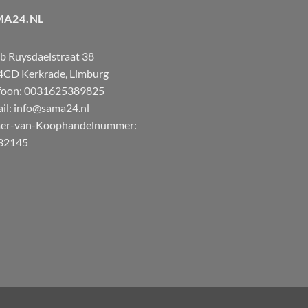
MA24.NL
b Ruysdaelstraat 38
4CD
Kerkrade
,
Limburg
foon:
0031625389825
il:
info@sama24.nl
er-van-Koophandelnummer:
32145