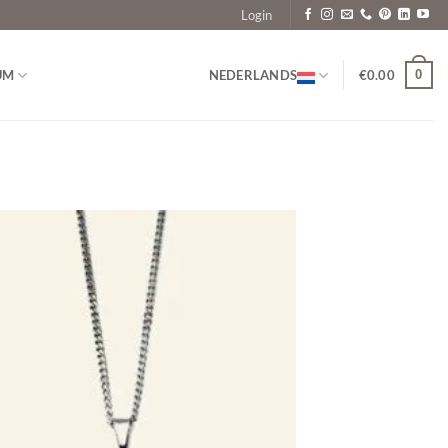
Login
0
UM
NEDERLANDS
€
0.00
Toevoegen
aan
verlanglijst