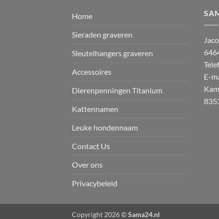
SA
Home
Sieraden graveren
Jaco
646
Sleutelhangers graveren
Tele
Accessoires
E-ma
Kam
Dierenpenningen Titanium
835
Kattennamen
Leuke hondennaam
Contact Us
Over ons
Privacybeleid
Copyright 2026 ©
Sama24.nl