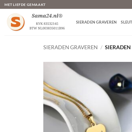
Ga
MET LIEFDE GEMAAKT
naar
inhoud
SIERADEN GRAVEREN
SLEU
SIERADEN GRAVEREN
/
SIERADEN
Toevo
aa
verlang