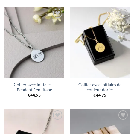
Ajouter
Ajouter
à la liste
à la liste
de
de
souhaits
souhaits
Collier avec initiales –
Collier avec initiales de
Pendentif en titane
couleur dorée
€
44.95
€
44.95
Ajouter
Ajouter
à la liste
à la liste
de
de