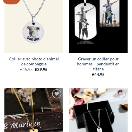
à la liste
à la liste
de
de
souhaits
souhaits
Collier avec photo d’animal
Graver un collier pour
de compagnie
hommes – pendentif en
titane
Le
Le
€
45.95
€
39.95
prix
prix
€
44.95
initial
actuel
était :
est :
€45.95.
€39.95.
Ajouter
Ajouter
à la liste
à la liste
de
de
souhaits
souhaits