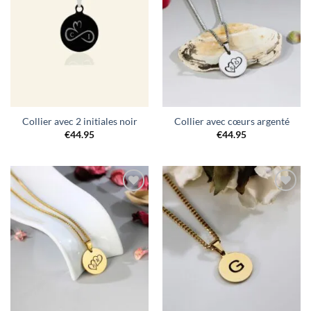
souhaits
souhaits
Collier avec 2 initiales noir
Collier avec cœurs argenté
€
44.95
€
44.95
Ajouter
Ajouter
à la liste
à la liste
de
de
souhaits
souhaits