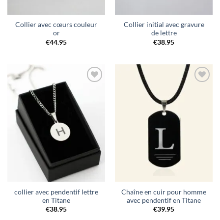
Collier avec cœurs couleur
Collier initial avec gravure
or
de lettre
€
44.95
€
38.95
Ajouter
Ajouter
à la liste
à la liste
de
de
souhaits
souhaits
collier avec pendentif lettre
Chaîne en cuir pour homme
en Titane
avec pendentif en Titane
€
38.95
€
39.95