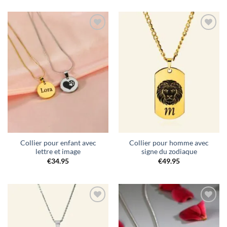
Ajouter
Ajouter
à la liste
à la liste
de
de
souhaits
souhaits
Collier pour enfant avec
Collier pour homme avec
lettre et image
signe du zodiaque
€
34.95
€
49.95
Ajouter
Ajouter
à la liste
à la liste
de
de