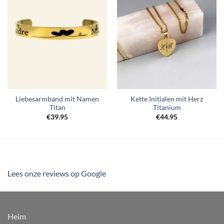
Wunschliste
Wunschliste
hinzufügen
hinzufügen
Liebesarmband mit Namen
Kette Initialen mit Herz
Titan
Titanium
€
39.95
€
44.95
Lees onze reviews op Google
Heim