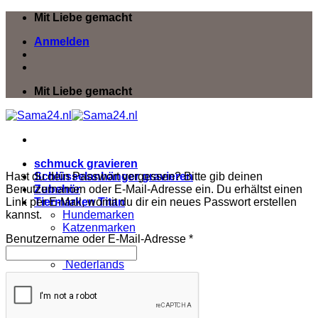
Zum
Mit Liebe gemacht
Inhalt
Anmelden
springen
Mit Liebe gemacht
schmuck gravieren
Hast du dein Passwort vergessen? Bitte gib deinen
Schlüsselanhänger gravieren
Benutzernamen oder E-Mail-Adresse ein. Du erhältst einen
Zubehör
Link per E-Mail, womit du dir ein neues Passwort erstellen
Tiermarken Titan
kannst.
Hundemarken
Katzenmarken
Erforderlich
Benutzername oder E-Mail-Adresse
*
Deutsch
Nederlands
Français
Deutsch
English
Español