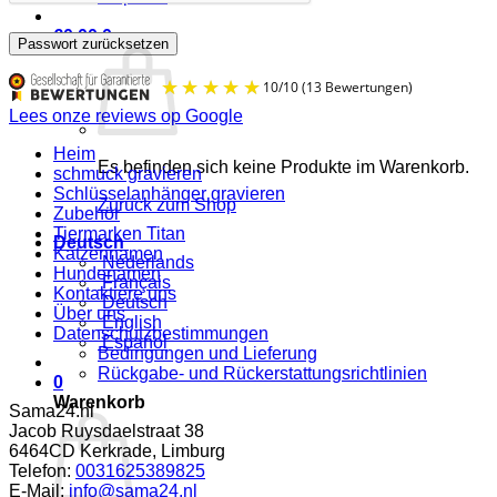
€
0.00
0
Passwort zurücksetzen
Lees onze reviews op Google
Heim
Es befinden sich keine Produkte im Warenkorb.
schmuck gravieren
10
/
10
(13 Bewertungen)
Schlüsselanhänger gravieren
Zurück zum Shop
Zubehör
Tiermarken Titan
Deutsch
Katzennamen
Nederlands
Hundenamen
Français
Kontaktiere uns
Deutsch
Über uns
English
Datenschutzbestimmungen
Español
Bedingungen und Lieferung
Rückgabe- und Rückerstattungsrichtlinien
0
Warenkorb
Sama24.nl
Jacob Ruysdaelstraat 38
6464CD
Kerkrade
,
Limburg
Telefon:
0031625389825
E-Mail:
info@sama24.nl