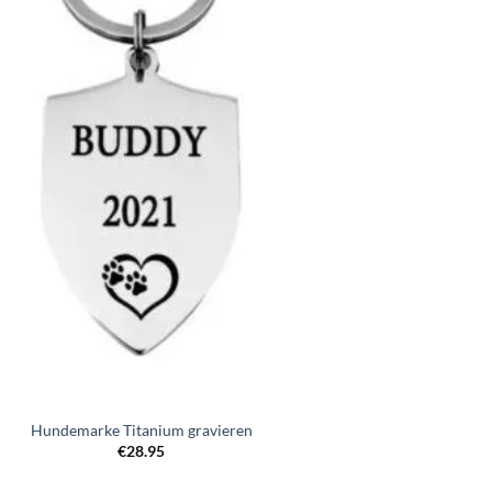
Zur
Wunschliste
hinzufügen
Hundemarke Titanium gravieren
€
28.95