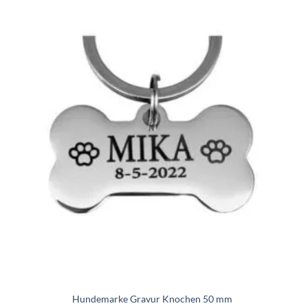
Zur
iste
Wunschliste
gen
hinzufügen
Hundemarke Gravur Knochen 50 mm