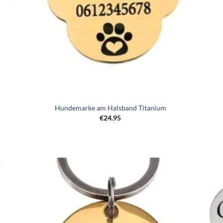
Hundemarke am Halsband Titanium
€
24.95
Zur
iste
Wunschliste
gen
hinzufügen