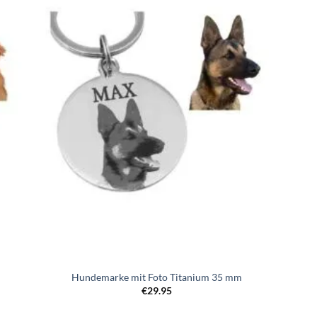
Zur
iste
Wunschliste
gen
hinzufügen
Hundemarke mit Foto Titanium 35 mm
€
29.95