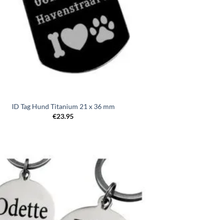
ID Tag Hund Titanium 21 x 36 mm
€
23.95
Zur
Wunschliste
hinzufügen