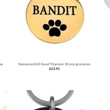
ke
Namensschild Hund Titanium 30 mm gravieren
€
23.95
Zur
iste
Wunschliste
gen
hinzufügen