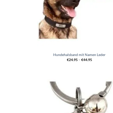
Hundehalsband mit Namen Leder
Preisspanne:
€
24.95
–
€
44.95
€24.95
bis
€44.95
Zur
Wunschl
hinzufü