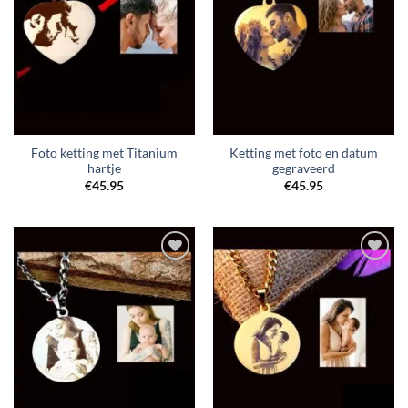
Foto ketting met Titanium
Ketting met foto en datum
hartje
gegraveerd
€
45.95
€
45.95
Toevoegen
Toevoegen
aan
aan
verlanglijst
verlanglijst