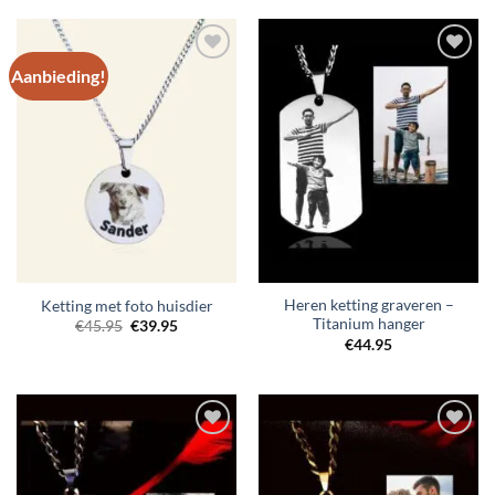
Aanbieding!
Toevoegen
Toevoegen
aan
aan
verlanglijst
verlanglijst
Heren ketting graveren –
Ketting met foto huisdier
Titanium hanger
Oorspronkelijke
Huidige
€
45.95
€
39.95
prijs
prijs
€
44.95
was:
is:
€45.95.
€39.95.
Toevoegen
Toevoegen
aan
aan
verlanglijst
verlanglijst