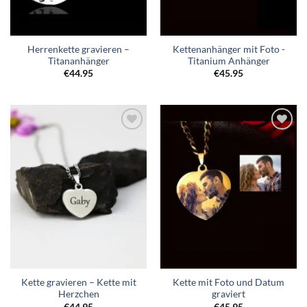
Herrenkette gravieren –
Kettenanhänger mit Foto -
Titananhänger
Titanium Anhänger
€
44.95
€
45.95
Zur
Zur
Wunschliste
Wunschliste
hinzufügen
hinzufügen
Kette gravieren – Kette mit
Kette mit Foto und Datum
Herzchen
graviert
€
44.95
€
45.95