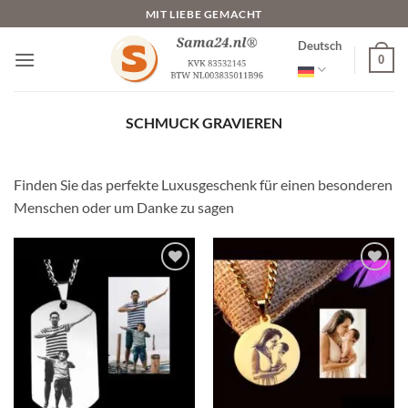
Zum
MIT LIEBE GEMACHT
Inhalt
Deutsch
springen
0
SCHMUCK GRAVIEREN
Finden Sie das perfekte Luxusgeschenk für einen besonderen
Menschen oder um Danke zu sagen
Zur
Zur
Wunschliste
Wunschliste
hinzufügen
hinzufügen