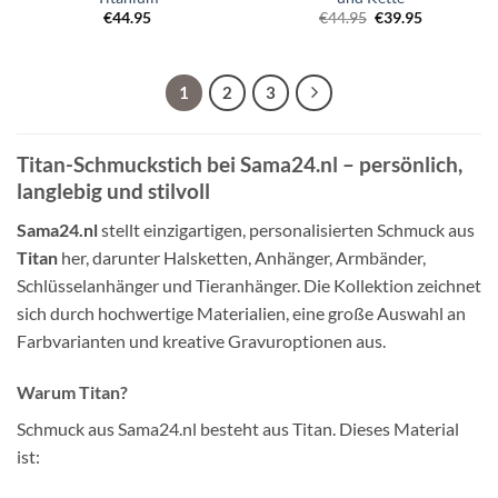
Ursprünglicher
Aktueller
€
44.95
€
44.95
€
39.95
Preis
Preis
war:
ist:
€44.95
€39.95.
1
2
3
Titan-Schmuckstich bei Sama24.nl – persönlich,
langlebig und stilvoll
Sama24.nl
stellt einzigartigen, personalisierten Schmuck aus
Titan
her, darunter Halsketten, Anhänger, Armbänder,
Schlüsselanhänger und Tieranhänger. Die Kollektion zeichnet
sich durch hochwertige Materialien, eine große Auswahl an
Farbvarianten und kreative Gravuroptionen aus.
Warum Titan?
Schmuck aus Sama24.nl besteht aus Titan. Dieses Material
ist: