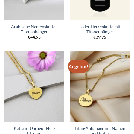
Arabische Namenskette |
Leder Herrenkette mit
Titananhänger
Titananhänger
€
44.95
€
39.95
Angebot!
Zur
Zur
Wunschliste
Wunschliste
hinzufügen
hinzufügen
Kette mit Gravur Herz
Titan-Anhänger mit Namen
Titanium
und Kette