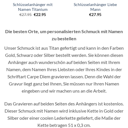
Schlüsselanhänger mit
Schlüsselanhänger Liebe
Namen Titanium
Mann
Ursprünglicher
Aktueller
€
27.95
€
22.95
€
27.95
Preis
Preis
war:
ist:
€27.95
€22.95.
Die besten Orte, um personalisierten Schmuck mit Namen
zu bestellen
Unser Schmuck ist aus Titan gefertigt und kann in den Farben
Gold, Schwarz oder Silber bestellt werden. Sie können diesen
Anhänger auch wunderschön auf beiden Seiten mit Ihrem
Namen, dem Namen Ihres Liebsten oder Ihres Kindes in der
Schriftart Carpe Diem gravieren lassen. Denn die Wahl der
Gravur liegt ganz bei Ihnen, Sie müssen nur Ihren Namen
eingeben und wir machen uns an die Arbeit.
Das Gravieren auf beiden Seiten des Anhängers ist kostenlos.
Dieser Schmuck mit Namen wird inklusive Kette in Gold oder
Silber oder einer coolen Lederkette geliefert, die Maße der
Kette betragen 51 x 0,3 cm.