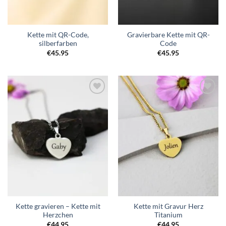
Kette mit QR-Code,
Gravierbare Kette mit QR-
silberfarben
Code
€
45.95
€
45.95
Zur
Zur
Wunschliste
Wunschliste
hinzufügen
hinzufügen
Kette gravieren – Kette mit
Kette mit Gravur Herz
Herzchen
Titanium
€
44.95
€
44.95