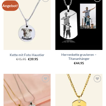
Angebot!
Zur
Zur
Wunschliste
Wunschliste
hinzufügen
hinzufügen
Herrenkette gravieren –
Kette mit Foto Haustier
Titananhänger
Ursprünglicher
Aktueller
€
45.95
€
39.95
Preis
Preis
€
44.95
war:
ist:
€45.95
€39.95.
Zur
Zur
Wunschliste
Wunschliste
hinzufügen
hinzufügen