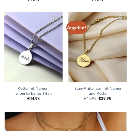
Angebot!
Zur
Zur
Wunschliste
Wunschliste
hinzufügen
hinzufügen
Kette mit Namen,
Titan-Anhänger mit Namen
silberfarbenes Titan
und Kette
Ursprünglicher
Aktueller
€
44.95
€
44.95
€
39.95
Preis
Preis
war:
ist:
€44.95
€39.95.