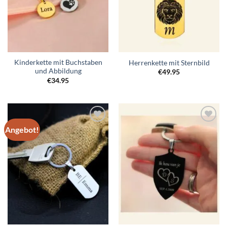
Kinderkette mit Buchstaben
Herrenkette mit Sternbild
und Abbildung
€
49.95
€
34.95
Angebot!
Zur
Zur
Wunschliste
Wunschliste
hinzufügen
hinzufügen