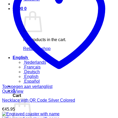
€
0.00
0
No products in the cart.
Return to shop
English
Nederlands
Français
Deutsch
English
Español
Toevoegen aan verlanglijst
0
Quick View
Cart
Necklace with QR Code Silver Colored
€
45.95