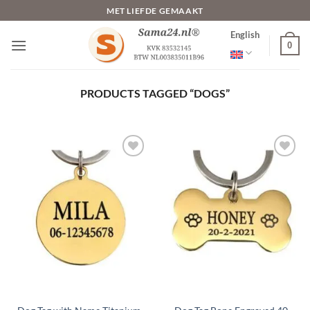
Skip
MET LIEFDE GEMAAKT
to
English
content
0
PRODUCTS TAGGED “DOGS”
Toevoegen
Toevoegen
aan
aan
verlanglijst
verlanglijst