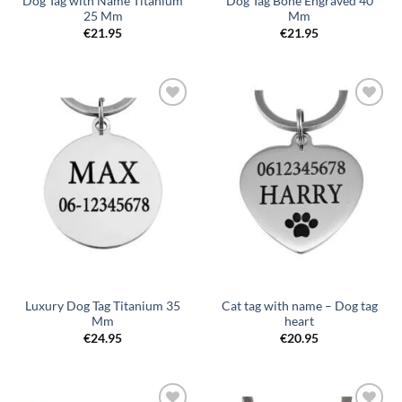
Dog Tag with Name Titanium
Dog Tag Bone Engraved 40
25 Mm
Mm
€
21.95
€
21.95
Toevoegen
Toevoegen
aan
aan
verlanglijst
verlanglijst
Luxury Dog Tag Titanium 35
Cat tag with name – Dog tag
Mm
heart
€
24.95
€
20.95