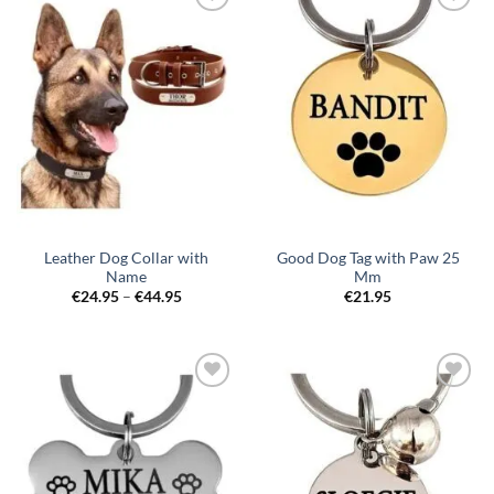
Toevoegen
Toevoegen
aan
aan
verlanglijst
verlanglijst
Leather Dog Collar with
Good Dog Tag with Paw 25
Name
Mm
Price
€
24.95
–
€
44.95
€
21.95
range:
€24.95
through
€44.95
Toevoegen
Toevoegen
aan
aan
verlanglijst
verlanglijst