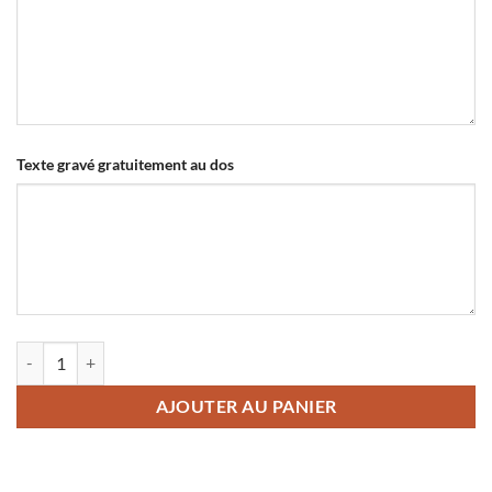
Texte gravé gratuitement au dos
quantité de Faire fabriquer un porte-clés ID TAG
AJOUTER AU PANIER