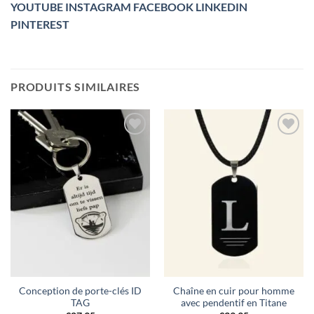
YOUTUBE
INSTAGRAM
FACEBOOK
LINKEDIN
PINTEREST
PRODUITS SIMILAIRES
Ajouter
Ajouter
à la liste
à la liste
de
de
souhaits
souhaits
Conception de porte-clés ID
Chaîne en cuir pour homme
TAG
avec pendentif en Titane