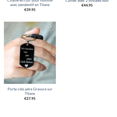
Chaîne en cuir pour homme
Collier avec 2 initiales noir
avec pendentif en Titane
€
44.95
€
39.95
Ajouter
à la liste
de
souhaits
Porte-clés père Gravure sur
Titane
€
27.95