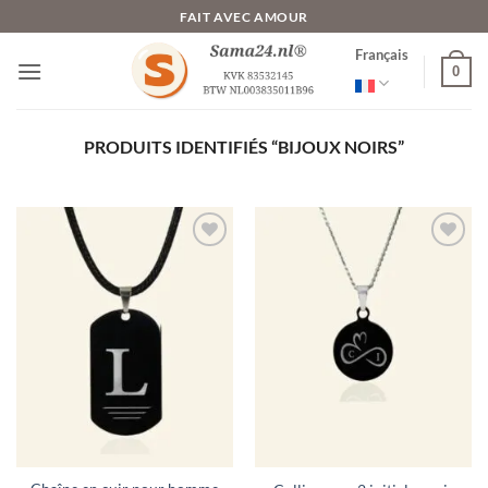
Passer
FAIT AVEC AMOUR
au
Français
contenu
0
PRODUITS IDENTIFIÉS “BIJOUX NOIRS”
Ajouter
Ajouter
à la liste
à la liste
de
de
souhaits
souhaits