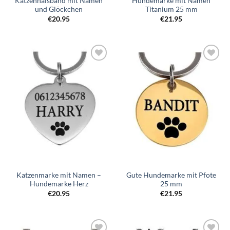
Katzenhalsband mit Namen
Hundemarke mit Namen
und Glöckchen
Titanium 25 mm
€
20.95
€
21.95
Zur
Zur
Wunschliste
Wunschliste
hinzufügen
hinzufügen
Katzenmarke mit Namen –
Gute Hundemarke mit Pfote
Hundemarke Herz
25 mm
€
20.95
€
21.95