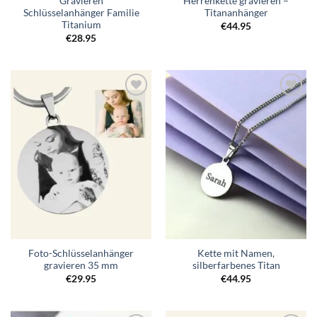
Gravieren
Herrenkette gravieren –
Schlüsselanhänger Familie
Titananhänger
Titanium
€
44.95
€
28.95
Zur
Zur
Wunschliste
Wunschliste
hinzufügen
hinzufügen
Foto-Schlüsselanhänger
Kette mit Namen,
gravieren 35 mm
silberfarbenes Titan
€
29.95
€
44.95