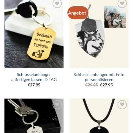
Angebot!
Zur
Zur
Wunschliste
Wunschliste
hinzufügen
hinzufügen
Schlüsselanhänger
Schlüsselanhänger mit Foto
anfertigen lassen ID TAG
personalisieren
Ursprünglicher
Aktueller
€
27.95
€
29.95
€
27.95
Preis
Preis
war:
ist:
€29.95
€27.95.
Zur
Zur
Wunschliste
Wunschliste
hinzufügen
hinzufügen