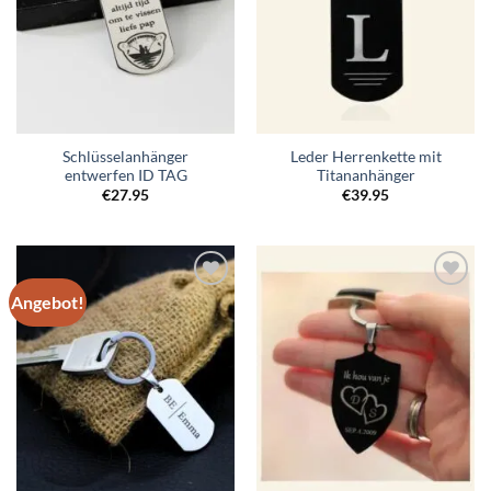
Schlüsselanhänger
Leder Herrenkette mit
entwerfen ID TAG
Titananhänger
€
27.95
€
39.95
Angebot!
Zur
Zur
Wunschliste
Wunschliste
hinzufügen
hinzufügen