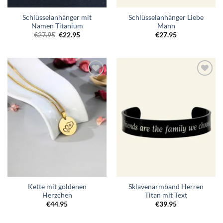
Schlüsselanhänger mit
Schlüsselanhänger Liebe
Namen Titanium
Mann
Ursprünglicher
Aktueller
€
27.95
€
22.95
€
27.95
Preis
Preis
war:
ist:
€27.95
€22.95.
Zur
Zur
Wunschliste
Wunschliste
hinzufügen
hinzufügen
Kette mit goldenen
Sklavenarmband Herren
Herzchen
Titan mit Text
€
44.95
€
39.95