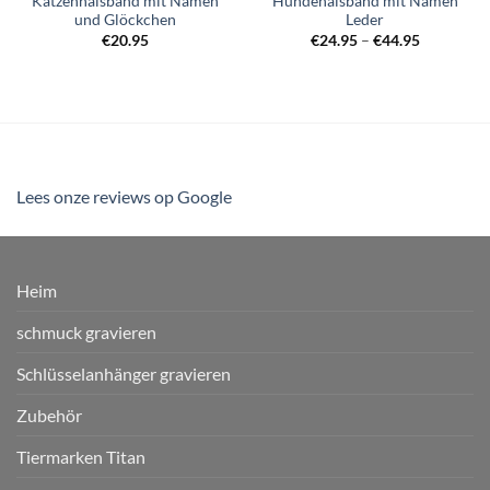
Katzenhalsband mit Namen
Hundehalsband mit Namen
und Glöckchen
Leder
Preisspan
€
20.95
€
24.95
–
€
44.95
€24.95
bis
€44.95
Lees onze reviews op Google
Heim
schmuck gravieren
Schlüsselanhänger gravieren
Zubehör
Tiermarken Titan